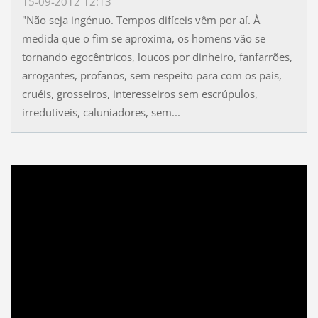
15-09-2012 12:13
"Não seja ingénuo. Tempos difíceis vêm por aí. À
medida que o fim se aproxima, os homens vão se
tornando egocêntricos, loucos por dinheiro, fanfarrões,
arrogantes, profanos, sem respeito para com os pais,
cruéis, grosseiros, interesseiros sem escrúpulos,
irredutíveis, caluniadores, sem...