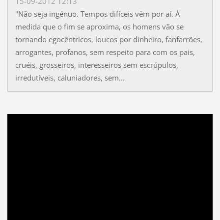
15-09-2012 12:13
"Não seja ingénuo. Tempos difíceis vêm por aí. À
medida que o fim se aproxima, os homens vão se
tornando egocêntricos, loucos por dinheiro, fanfarrões,
arrogantes, profanos, sem respeito para com os pais,
cruéis, grosseiros, interesseiros sem escrúpulos,
irredutíveis, caluniadores, sem...