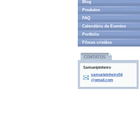
Blog
Produtos
FAQ
Calendário de Eventos
Portfolio
Filmes cristãos
CONTATOS
Samuelpinheiro
samuelpi
nheiro56
@gmail.c
om