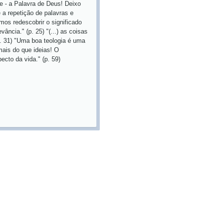
te - a Palavra de Deus! Deixo
a repetição de palavras e
mos redescobrir o significado
ncia." (p. 25) "(...) as coisas
p. 31) "Uma boa teologia é uma
 mais do que ideias! O
ecto da vida." (p. 59)