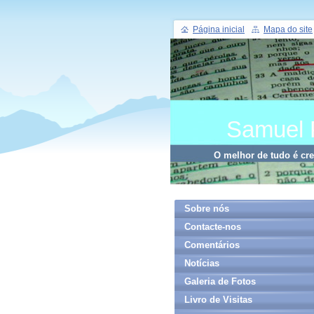
Página inicial
Mapa do site
Samuel 
O melhor de tudo é cr
Sobre nós
Contacte-nos
Comentários
Notícias
Galeria de Fotos
Livro de Visitas