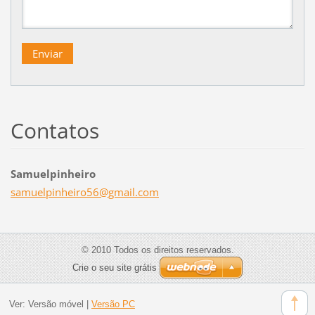
Contatos
Samuelpinheiro
samuelpi
nheiro56
@gmail.c
om
© 2010 Todos os direitos reservados.
Crie o seu site grátis
Ver:
Versão móvel
|
Versão PC