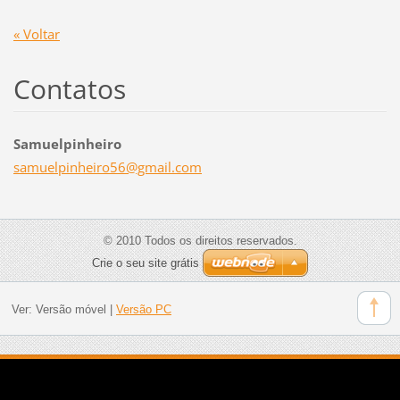
« Voltar
Contatos
Samuelpinheiro
samuelpi
nheiro56
@gmail.c
om
© 2010 Todos os direitos reservados.
Crie o seu site grátis
Ver:
Versão móvel
|
Versão PC