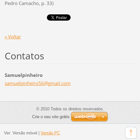
Pedro Camacho, p. 33)
« Voltar
Contatos
Samuelpinheiro
samuelpi
nheiro56
@gmail.c
om
© 2010 Todos os direitos reservados.
Crie o seu site grátis
Ver:
Versão móvel
|
Versão PC