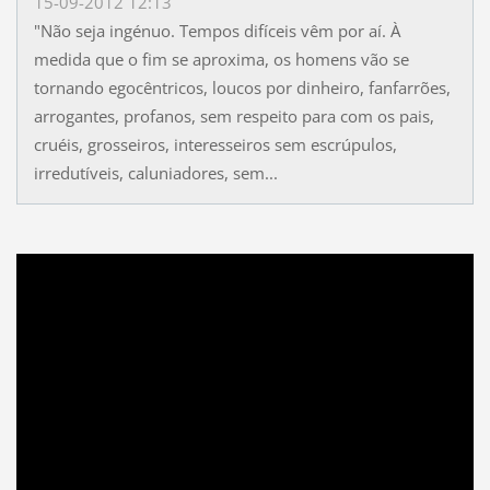
15-09-2012 12:13
"Não seja ingénuo. Tempos difíceis vêm por aí. À
medida que o fim se aproxima, os homens vão se
tornando egocêntricos, loucos por dinheiro, fanfarrões,
arrogantes, profanos, sem respeito para com os pais,
cruéis, grosseiros, interesseiros sem escrúpulos,
irredutíveis, caluniadores, sem...