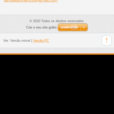
© 2010 Todos os direitos reservados.
Crie o seu site grátis
Ver:
Versão móvel
|
Versão PC