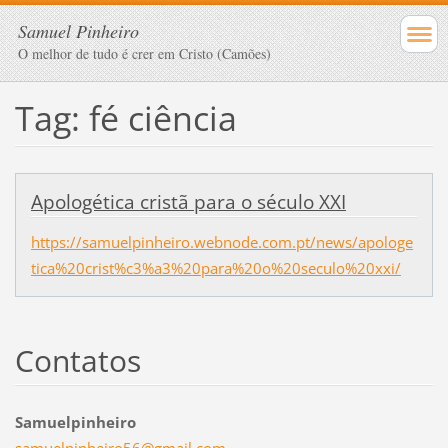
Samuel Pinheiro
O melhor de tudo é crer em Cristo (Camões)
Tag: fé ciência
Apologética cristã para o século XXI
https://samuelpinheiro.webnode.com.pt/news/apologe
tica%20crist%c3%a3%20para%20o%20seculo%20xxi/
Contatos
Samuelpinheiro
samuelpi
nheiro56
@gmail.c
om