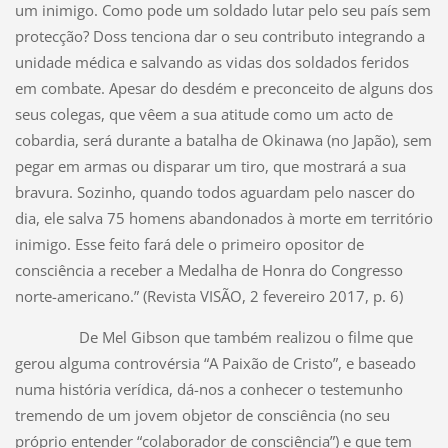
um inimigo. Como pode um soldado lutar pelo seu país sem
protecção? Doss tenciona dar o seu contributo integrando a
unidade médica e salvando as vidas dos soldados feridos
em combate. Apesar do desdém e preconceito de alguns dos
seus colegas, que vêem a sua atitude como um acto de
cobardia, será durante a batalha de Okinawa (no Japão), sem
pegar em armas ou disparar um tiro, que mostrará a sua
bravura. Sozinho, quando todos aguardam pelo nascer do
dia, ele salva 75 homens abandonados à morte em território
inimigo. Esse feito fará dele o primeiro opositor de
consciência a receber a Medalha de Honra do Congresso
norte-americano.” (Revista VISÃO, 2 fevereiro 2017, p. 6)
De Mel Gibson que também realizou o filme que
gerou alguma controvérsia “A Paixão de Cristo”, e baseado
numa história verídica, dá-nos a conhecer o testemunho
tremendo de um jovem objetor de consciência (no seu
próprio entender “colaborador de consciência”) e que tem