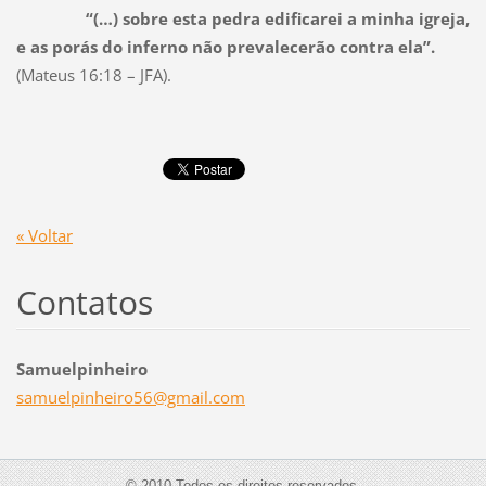
“(…) sobre esta pedra edificarei a minha igreja,
e as porás do inferno não prevalecerão contra ela”.
(Mateus 16:18 – JFA).
« Voltar
Contatos
Samuelpinheiro
samuelpi
nheiro56
@gmail.c
om
© 2010 Todos os direitos reservados.