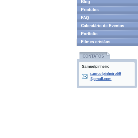
Blog
Produtos
FAQ
Calendário de Eventos
Portfolio
Filmes cristãos
CONTATOS
Samuelpinheiro
samuelpi
nheiro56
@gmail.c
om