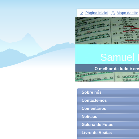
Página inicial
Mapa do site
Samuel 
O melhor de tudo é cr
Sobre nós
Contacte-nos
Comentários
Notícias
Galeria de Fotos
Livro de Visitas