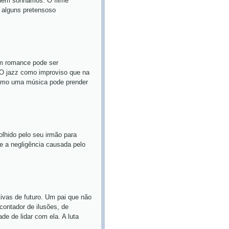
 nem sonhamos. O filme
 alguns pretensoso
m romance pode ser
 O jazz como improviso que na
Como uma música pode prender
lhido pelo seu irmão para
ue a negligência causada pelo
tivas de futuro. Um pai que não
contador de ilusões, de
de de lidar com ela. A luta