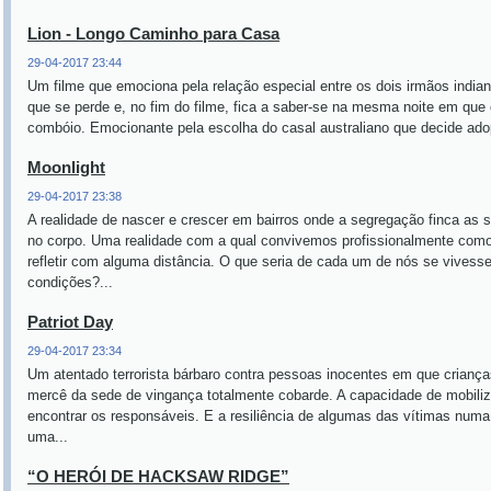
Lion - Longo Caminho para Casa
29-04-2017 23:44
Um filme que emociona pela relação especial entre os dois irmãos india
que se perde e, no fim do filme, fica a saber-se na mesma noite em que
combóio. Emocionante pela escolha do casal australiano que decide adop
Moonlight
29-04-2017 23:38
A realidade de nascer e crescer em bairros onde a segregação finca as 
no corpo. Uma realidade com a qual convivemos profissionalmente como 
refletir com alguma distância. O que seria de cada um de nós se vives
condições?...
Patriot Day
29-04-2017 23:34
Um atentado terrorista bárbaro contra pessoas inocentes em que criança
mercê da sede de vingança totalmente cobarde. A capacidade de mobiliz
encontrar os responsáveis. E a resiliência de algumas das vítimas num
uma...
“O HERÓI DE HACKSAW RIDGE”