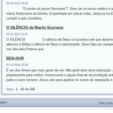
29-04-2017 23:32
“O sonho do jovem Desmond T. Doss de se tornar médico é adi
meios financeiros da família. Empenhado em salvar vidas, alista-se no E
cumprir o que considera...
O SILÊNCIO de Martin Scorsese
24-01-2017 11:47
O SILÊNCIO O silêncio de Deus só acontece até que abramos a
abrimos a Bíblia o silêncio de Deus é interrompido. Deus fala-nos sem
nos fala pela Palavra que...
BEN-HUR
07-10-2016 23:24
É um dos filmes que mais gosto de ver. Não perdi esta nova realização
propriamente para melhor. Interessante a opção final de reconciliação e
judeu e outro romano. Jesus veio para quebrar os muros de separação e c
Itens:
1 - 10 de 226
vados.
Crie o seu