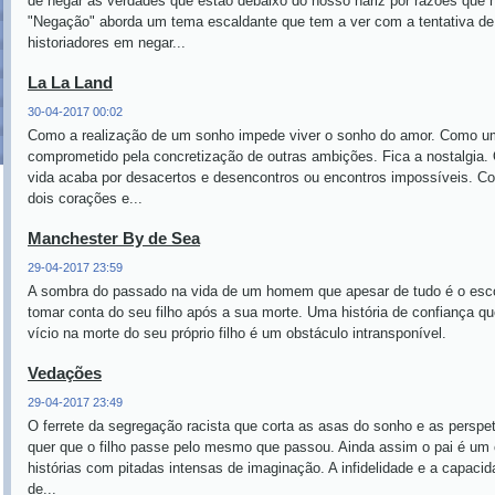
de negar as verdades que estão debaixo do nosso nariz por razões que
"Negação" aborda um tema escaldante que tem a ver com a tentativa de
historiadores em negar...
La La Land
30-04-2017 00:02
Como a realização de um sonho impede viver o sonho do amor. Como u
comprometido pela concretização de outras ambições. Fica a nostalgia.
vida acaba por desacertos e desencontros ou encontros impossíveis. 
dois corações e...
Manchester By de Sea
29-04-2017 23:59
A sombra do passado na vida de um homem que apesar de tudo é o esco
tomar conta do seu filho após a sua morte. Uma história de confiança q
vício na morte do seu próprio filho é um obstáculo intransponível.
Vedações
29-04-2017 23:49
O ferrete da segregação racista que corta as asas do sonho e as perspe
quer que o filho passe pelo mesmo que passou. Ainda assim o pai é um 
histórias com pitadas intensas de imaginação. A infidelidade e a capacida
de...