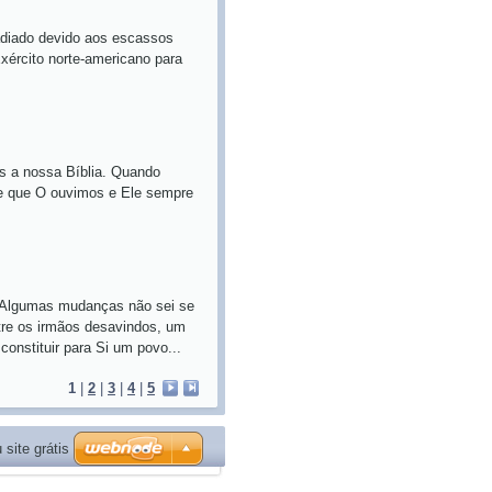
ado devido aos escassos
xército norte-americano para
 nossa Bíblia. Quando
pre que O ouvimos e Ele sempre
. Algumas mudanças não sei se
ntre os irmãos desavindos, um
onstituir para Si um povo...
1
|
2
|
3
|
4
|
5
 site grátis