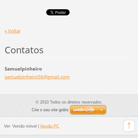
« Voltar
Contatos
Samuelpinheiro
samuelpi
nheiro56
@gmail.c
om
© 2010 Todos os direitos reservados.
Crie o seu site grátis
Ver:
Versão móvel
|
Versão PC