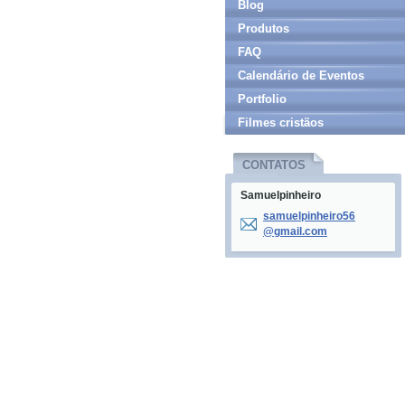
Blog
Produtos
FAQ
Calendário de Eventos
Portfolio
Filmes cristãos
CONTATOS
Samuelpinheiro
samuelpi
nheiro56
@gmail.c
om