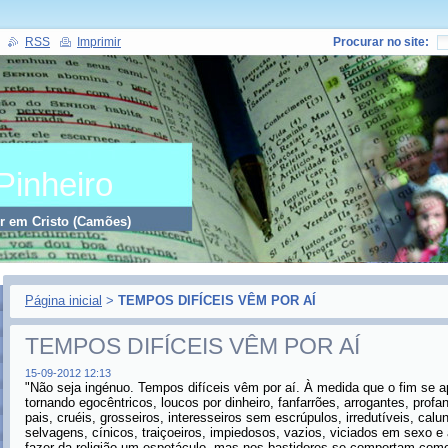
RSS
Imprimir
Procurar no site:
Pinheiro
er em Cristo (Camões)
Página inicial
>
TEMPOS DIFÍCEIS VÊM POR AÍ
TEMPOS DIFÍCEIS VÊM POR AÍ
15-09-2012 12:13
"Não seja ingénuo. Tempos difíceis vêm por aí. À medida que o fim se 
tornando egocêntricos, loucos por dinheiro, fanfarrões, arrogantes, prof
pais, cruéis, grosseiros, interesseiros sem escrúpulos, irredutíveis, cal
selvagens, cínicos, traiçoeiros, impiedosos, vazios, viciados em sexo e
fazer da religião um espetáculo, mas nos bastidores se comportam como