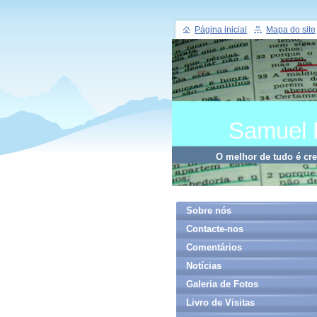
Página inicial
Mapa do site
Samuel 
O melhor de tudo é cr
Sobre nós
Contacte-nos
Comentários
Notícias
Galeria de Fotos
Livro de Visitas