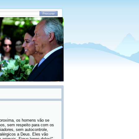
Procurar
aproxima, os homens vão se
anos, sem respeito para com os
uniadores, sem autocontrole,
 alérgicos a Deus. Eles vão
 animais. Fique longe deles!"