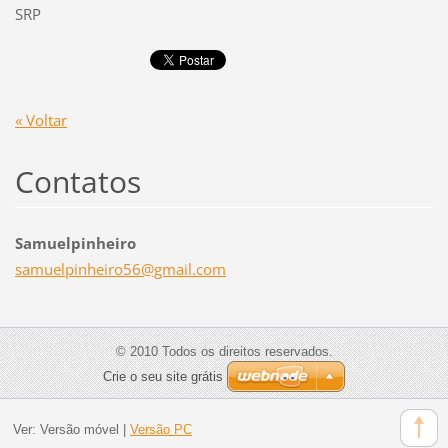
SRP
« Voltar
Contatos
Samuelpinheiro
samuelpi
nheiro56
@gmail.c
om
© 2010 Todos os direitos reservados.
Crie o seu site grátis
Ver:
Versão móvel
|
Versão PC