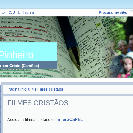
RSS
Imprimir
Procurar no site:
Pinheiro
er em Cristo (Camões)
Página inicial
>
Filmes cristãos
FILMES CRISTÃOS
Assista a filmes cristãos em
inforGOSPEL