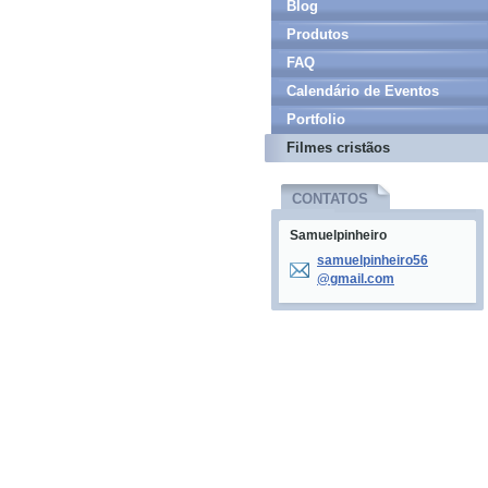
Blog
Produtos
FAQ
Calendário de Eventos
Portfolio
Filmes cristãos
CONTATOS
Samuelpinheiro
samuelpi
nheiro56
@gmail.c
om