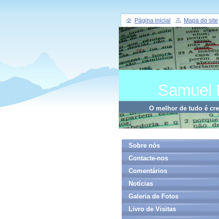
Página inicial
Mapa do site
Samuel 
O melhor de tudo é cr
Sobre nós
Contacte-nos
Comentários
Notícias
Galeria de Fotos
Livro de Visitas